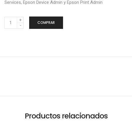
Services, Epson Device Admin y Epson Print Admin
C
COMPRAR
a
n
t
i
d
a
d
Productos relacionados